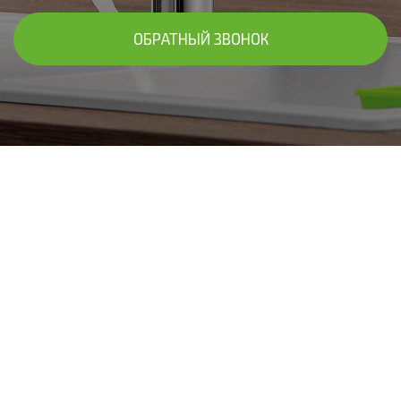
ОБРАТНЫЙ ЗВОНОК
В ЧАСТНЫХ ДОМАХ И КОТТЕДЖАХ В КЛИНЕ
Установим систему фильтров для
очистки воды "под ключ"
Подберём фильтры для очистки воды в доме, исходя из
результатов анализа - систему умягчения или
обезжелезивания, комплексный вариант. Осуществим
установку с дальнейшим обслуживанием! Предоставим
гарантию до 10 лет!
Расчет стоимости