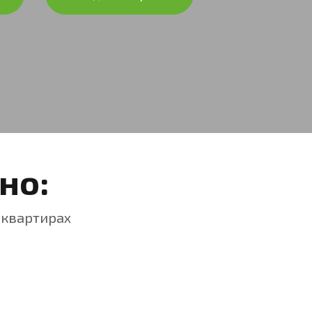
но:
 квартирах