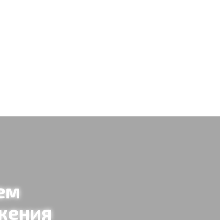
ем
жения