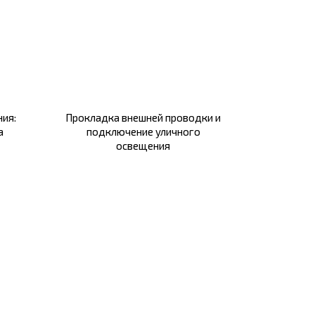
ия:
Прокладка внешней проводки и
а
подключение уличного
освещения