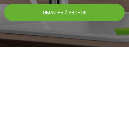
ОБРАТНЫЙ ЗВОНОК
В ЧАСТНЫХ ДОМАХ В МОСКВЕ И МОСКОВКОЙ
ОБЛАСТИ
Подбор и установка системы
умягчения воды
Подберём фильтры для умягчения воды в доме, исходя из
результатов анализа - систему умягчения или
обезжелезивания, комплексный вариант. Осуществим
установку с дальнейшим обслуживанием! Предоставим
гарантию до 10 лет!