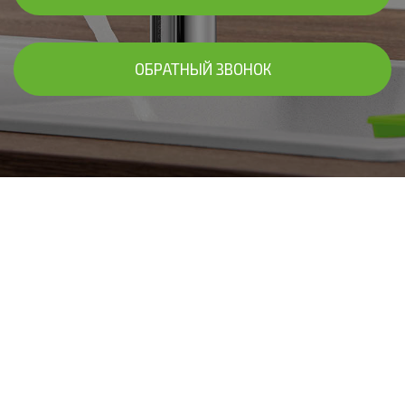
ОБРАТНЫЙ ЗВОНОК
В ЧАСТНЫХ ДОМАХ, КОТТЕДЖАХ,
КОММЕРЧЕСКИХ ПОМЕЩЕНИЯХ
Установим систему очистки воды
для дома "под ключ"
Выполним анализ воды, произведем подбор фильтров и
комплектующих, выполним доставку на объект;
профессионально осуществим монтаж и предоставим
гарантию до 10 лет!