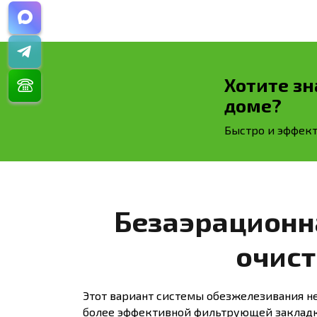
Хотите зн
доме?
Быстро и эффект
Безаэрационн
очист
Этот вариант системы обезжелезивания не
более эффективной фильтрующей закладк