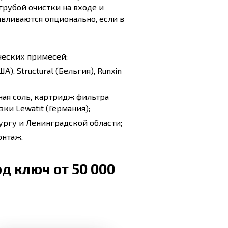
грубой очистки на входе и
авливаются опционально, если в
ческих примесей;
), Structural (Бельгия), Runxin
ная соль, картридж фильтра
ки Lewatit (Германия);
ургу и Ленинградской области;
онтаж.
д ключ от 50 000