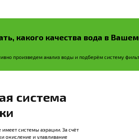
ать, какого качества вода в Вашем
ивно произведем анализ воды и подберём систему фильт
ая система
ки
 имеет системы аэрации. За счёт
и окисление и улавливание