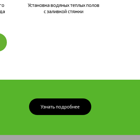
го
Установка водяных теплых полов
да
с заливкой стяжки
Узнать подробнее