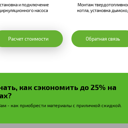
становка и подключение
Монтаж твердотопливно
циркуляционного насоса
котла, установка дымохо
Расчет стоимости
Обратная связь
нать, как сэкономить до 25% на
ах?
м - как приобрести материалы с приличной скидкой.