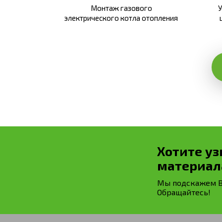
Монтаж газового
У
электрического котла отопления
Хотите уз
материал
Мы подскажем Ва
Обращайтесь!