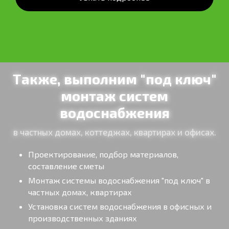
Также, выполним "под ключ"
монтаж систем
водоснабжения
в частных домах, коттеджах, квартирах и офисах.
Проектирование, подбор материалов,
составление сметы
Монтаж системы водоснабжения "под ключ" в
частных домах, квартирах
Установка систем водоснабжения в офисных и
производственных зданиях