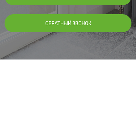
ОБРАТНЫЙ ЗВОНОК
В ЧАСТНЫХ ДОМАХ, КВАРТИРАХ,
КОММЕРЧЕСКИХ ПОМЕЩЕНИЯХ
Выполняем все виды работ по
монтажу и подключению систем
отопления!
Произведем подбор материалов и комплектующих,
выполним доставку на объект; профессионально
осуществим монтаж и предоставим гарантию на все виды
работ до 10 лет!