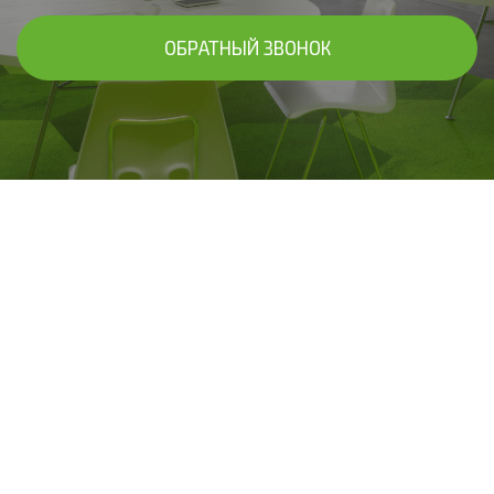
ОБРАТНЫЙ ЗВОНОК
В ЧАСТНЫХ ДОМАХ, КВАРТИРАХ,
КОММЕРЧЕСКИХ ПОМЕЩЕНИЯХ
Выполняем все виды работ по
монтажу и подключению систем
электрики.
Произведем подбор материалов и комплектующих,
выполним доставку на объект; профессионально
осуществим монтаж и предоставим гарантию на все
виды работ до 10 лет!