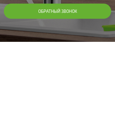
ОБРАТНЫЙ ЗВОНОК
В ЧАСТНЫХ ДОМАХ В ЧЕХОВЕ И ЧЕХОВСКОМ
РАЙОНЕ
Установим систему фильтров для
очистки воды "под ключ"
Подберём фильтры для очистки воды в доме, исходя из
результатов анализа - систему умягчения или
обезжелезивания, комплексный вариант. Осуществим
установку с дальнейшим обслуживанием! Предоставим
гарантию до 10 лет!